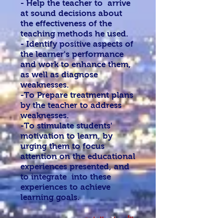
- Help the teacher to arrive
at sound decisions about
the effectiveness of the
teaching methods he used.
- Identify positive aspects of
the learner's performance
and work to enhance them,
as well as diagnose
weaknesses.
-To Prepare treatment plans
by the teacher to address
weaknesses.
-To stimulate students'
motivation to learn, by
urging them to focus
attention on the educational
experiences presented, and
to integrate into these
experiences to achieve
learning goals.