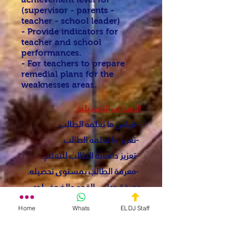
(supervisor - parents -
teacher - school leader)
- Provide indicators for
teacher and school
performances.
- For teachers to prepare
remedial plans for the
weaknesses areas.
:الأهداف التفصيلية
.قياس ما تعلمه الطالب-
.تعزيز ما تعلمه الطالب-
.تعزيز دافعية الطالب للتعلم-
.معرفة الطالب بمستوى تحصيله-
.معرفة جوانب القوه والضعف لدى
الطالب-
Home
Whats
ELDJ Staff
.معرفة المستوى التحصيلي