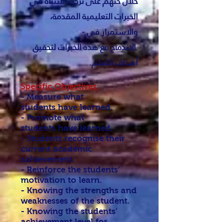
خلال حثهم على تركيز الانتباه في
الخبرات التعليمية المقدمة،
والاستمرار في -
الاندماج مع هذه الخبرات لتحقيق
أهداف التعلم.
Specific Objectives:
- Measure what
students have learned.
- Promote what
students have learned.
- Students recognise their
current academic
achievement.
- Reinforce the students’
motivation to learn.
- Knowing the strengths and
weaknesses of the student.
- Knowing the students’
achievement level for