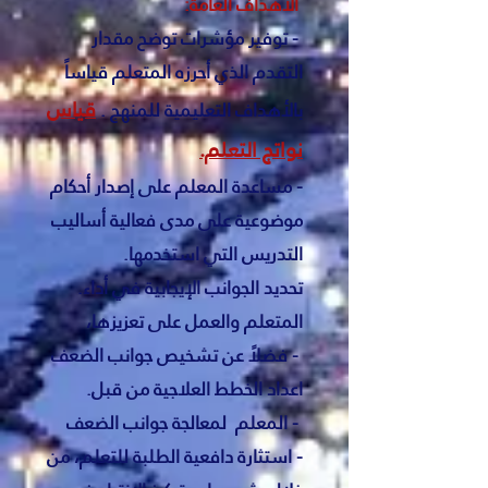
:الأهداف العامة
- توفير مؤشرات توضح مقدار
التقدم الذي أحرزه المتعلم قياساً
قياس
بالأهداف التعليمية للمنهج .
نواتج التعلم.
- مساعدة المعلم على إصدار أحكام
موضوعية على مدى فعالية أساليب
التدريس التي استخدمها.
.تحديد الجوانب الإيجابية في أداء
المتعلم والعمل على تعزيزها،
فضلاً عن تشخيص جوانب الضعف -
.اعداد الخطط العلاجية من قبل
المعلم لمعالجة جوانب الضعف -
- استثارة دافعية الطلبة للتعلم، من